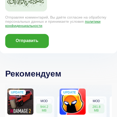
Отправляя комментарий, Вы даёте согласие на обработку
персональных данных и принимаете условия
политики
конфиденциальности
.
Отправить
Рекомендуем
UPDATE
NEW
UPDATE
NEW
MOD
MOD
944.2
281.8
MB
MB