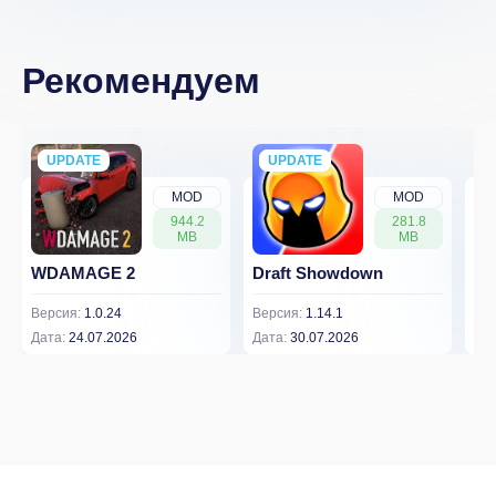
Рекомендуем
UPDATE
NEW
UPDATE
NEW
MOD
MOD
944.2
281.8
MB
MB
WDAMAGE 2
Draft Showdown
FP
Версия:
1.0.24
Версия:
1.14.1
Вер
Дата:
24.07.2026
Дата:
30.07.2026
Дат