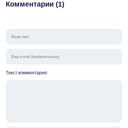
(ВЗЛОМ, много
Комментарии (
1
)
денег/нет
рекламы)
Текст комментария: