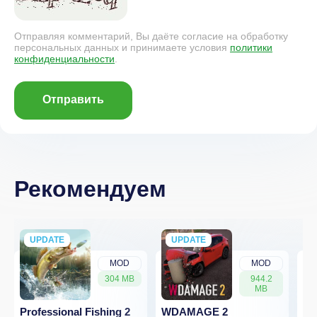
Отправляя комментарий, Вы даёте согласие на обработку
персональных данных и принимаете условия
политики
конфиденциальности
.
Отправить
Рекомендуем
UPDATE
NEW
UPDATE
NEW
MOD
MOD
304 MB
944.2
MB
Professional Fishing 2
WDAMAGE 2
Dr