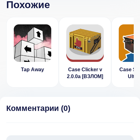
Похожие
Tap Away
Case Clicker v
Case Si
2.0.0a [ВЗЛОМ]
Ultim
[ВЗЛ
Беспл
покупки]
Комментарии (
0
)