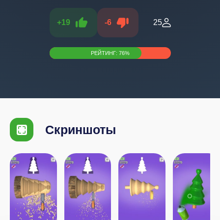
+
19
-
6
25
РЕЙТИНГ:
76
%
Скриншоты