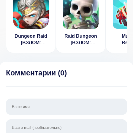
Dungeon Raid
Raid Dungeon
Mum
[ВЗЛОМ:
[ВЗЛОМ:
Retu
Много денег] v
Бесконечные
[ВЗЛ
1.4
алмазы] 1.2
Бескон
золо
монеты
Комментарии (
0
)