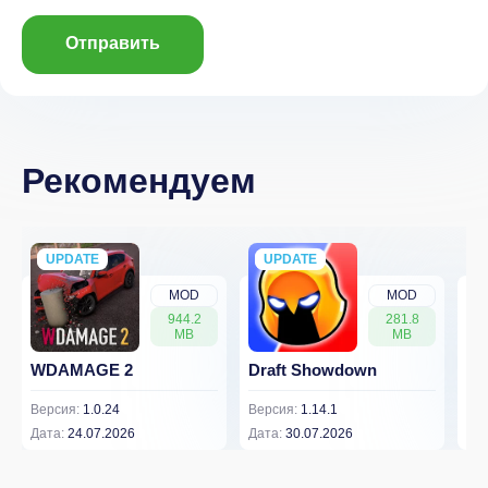
Отправить
Рекомендуем
UPDATE
NEW
UPDATE
NEW
MOD
MOD
944.2
281.8
MB
MB
WDAMAGE 2
Draft Showdown
FP
Версия:
1.0.24
Версия:
1.14.1
Вер
Дата:
24.07.2026
Дата:
30.07.2026
Дат