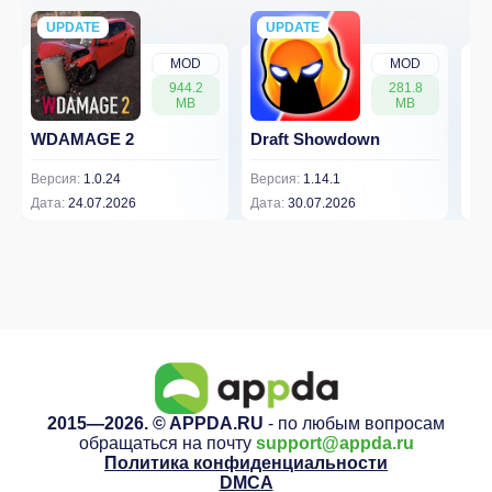
UPDATE
NEW
UPDATE
NEW
MOD
MOD
944.2
281.8
MB
MB
WDAMAGE 2
Draft Showdown
FP
Версия:
1.0.24
Версия:
1.14.1
Вер
Дата:
24.07.2026
Дата:
30.07.2026
Дат
2015—2026. © APPDA.RU
- по любым вопросам
обращаться на почту
support@appda.ru
Политика конфиденциальности
DMCA