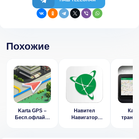
Похожие
Karta GPS –
Навител
Кар
Бесп.офлайн-
Навигатор
трансп
навиг. 2.10.06
GPS & Карты
навига
9.69