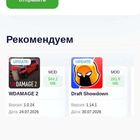
Рекомендуем
UPDATE
NEW
UPDATE
NEW
MOD
MOD
944.2
281.8
MB
MB
WDAMAGE 2
Draft Showdown
FP
Версия:
1.0.24
Версия:
1.14.1
Вер
Дата:
24.07.2026
Дата:
30.07.2026
Дат