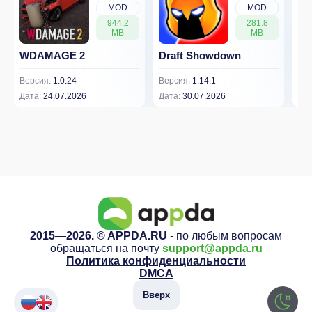
MOD
MOD
944.2
281.8
MB
MB
WDAMAGE 2
Draft Showdown
FP
Версия:
1.0.24
Версия:
1.14.1
Вер
Дата:
24.07.2026
Дата:
30.07.2026
Дат
2015—2026. © APPDA.RU
- по любым вопросам
обращаться на почту
support@appda.ru
Политика конфиденциальности
DMCA
Вверх