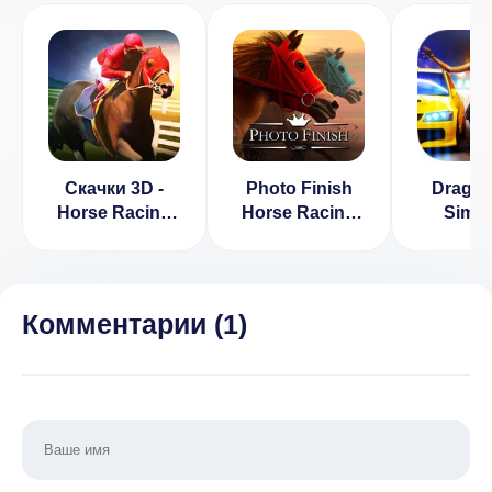
Скачки 3D -
Photo Finish
Drag R
Horse Racing
Horse Racing
Simul
2.0.1 [ВЗЛОМ]
100.19 (Мод,
[ВЗЛОМ]
Бесплатные
покупки)
Комментарии (
1
)