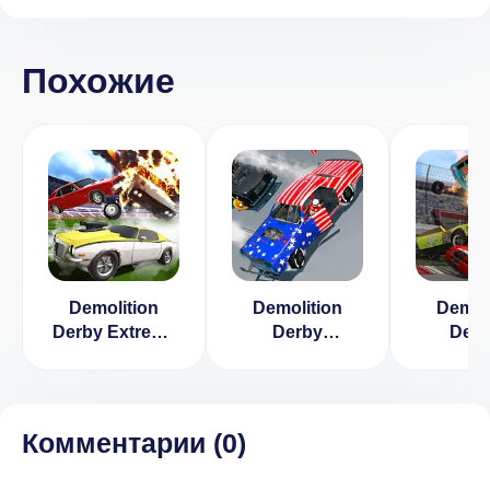
Похожие
Demolition
Demolition
Demol
Derby Extreme
Derby
Derb
Simulator
Multiplayer
[ВЗЛ
(МОД, много
(МОД, много
много д
денег)
денег)
1.7.
Комментарии (
0
)