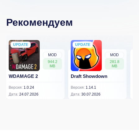
Рекомендуем
UPDATE
NEW
UPDATE
NEW
MOD
MOD
944.2
281.8
MB
MB
WDAMAGE 2
Draft Showdown
FP
Версия:
1.0.24
Версия:
1.14.1
Вер
Дата:
24.07.2026
Дата:
30.07.2026
Дат