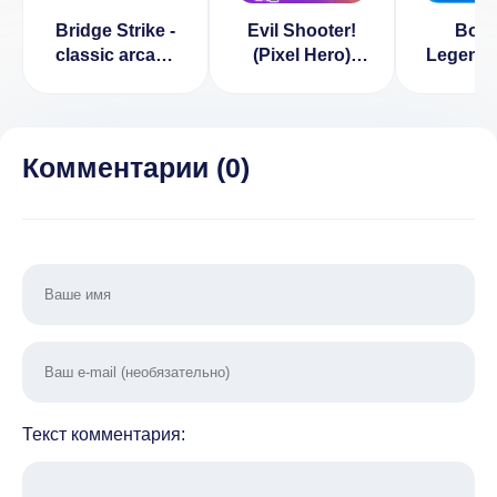
Bridge Strike -
Evil Shooter!
Bom
classic arcade
(Pixel Hero)
Legend:
shooter
[ВЗЛОМ:
Classi
[ВЗЛОМ:
Бесконечные
Battle 
много
деньги] 1.1.2
Много д
валюты] 1.0.9
1.
Комментарии (
0
)
Текст комментария: