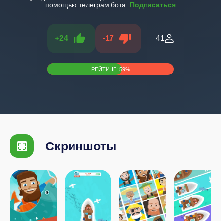
помощью телеграм бота:
Подписаться
+
24
-
17
41
РЕЙТИНГ:
59
%
Скриншоты