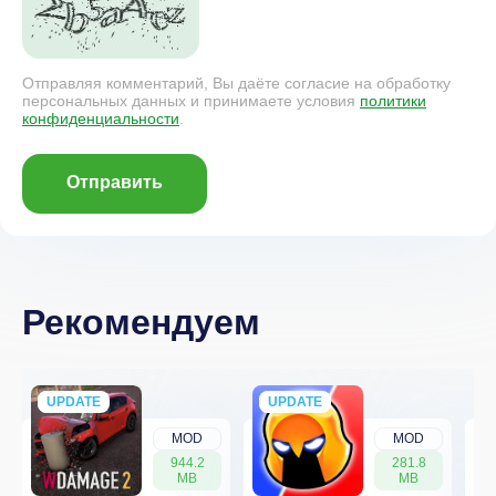
Отправляя комментарий, Вы даёте согласие на обработку
персональных данных и принимаете условия
политики
конфиденциальности
.
Отправить
Рекомендуем
UPDATE
NEW
UPDATE
NEW
MOD
MOD
944.2
281.8
MB
MB