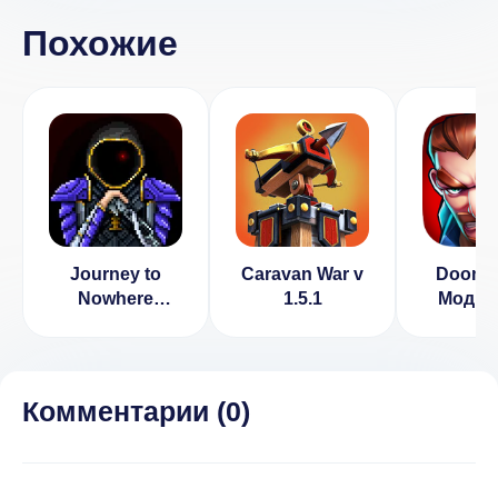
Похожие
Journey to
Caravan War v
Doom 
Nowhere
1.5.1
Мод (
(ВЗЛОМ,
бесплатные
улучшения)
Комментарии (
0
)