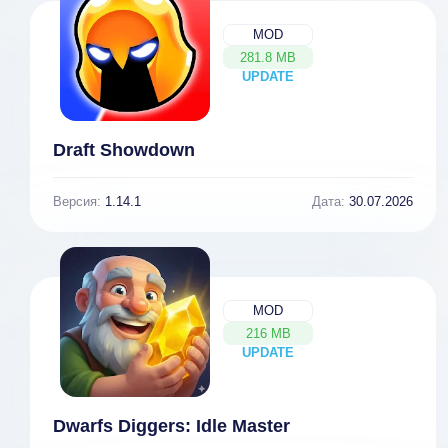
MOD
281.8 MB
UPDATE
NEW
Draft Showdown
Версия:
1.14.1
Дата:
30.07.2026
MOD
216 MB
UPDATE
NEW
Dwarfs Diggers: Idle Master