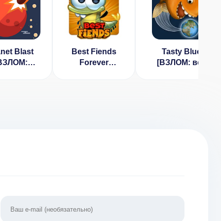
net Blast
Best Fiends
Tasty Blue
ВЗЛОМ:
Forever
[ВЗЛОМ: все
олотые
[ВЗЛОМ:
разблокировано]
еты] 5.4.5
много денег] v
v 1.3.3.0
2.5.1