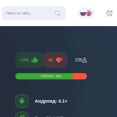
+
194
-
45
239
РЕЙТИНГ:
81
%
Андроид:
4.1+