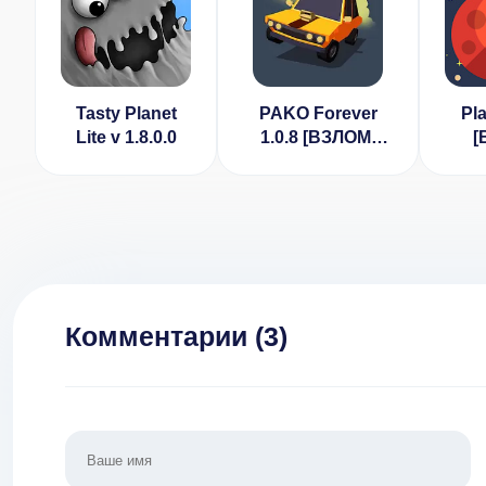
Tasty Planet
PAKO Forever
Pla
Lite v 1.8.0.0
1.0.8 [ВЗЛОМ:
[
разблокированы
з
машины]
мон
Комментарии (
3
)