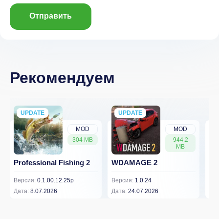
Отправить
Рекомендуем
UPDATE
NEW
UPDATE
NEW
MOD
MOD
304 MB
944.2
MB
Professional Fishing 2
WDAMAGE 2
Dr
Версия:
0.1.00.12.25p
Версия:
1.0.24
Вер
Дата:
8.07.2026
Дата:
24.07.2026
Дат