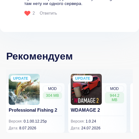
там нету ни одного сервера.
2
Ответить
Рекомендуем
UPDATE
NEW
UPDATE
NEW
MOD
MOD
304 MB
944.2
MB
Professional Fishing 2
WDAMAGE 2
Dr
Версия:
0.1.00.12.25p
Версия:
1.0.24
Вер
Дата:
8.07.2026
Дата:
24.07.2026
Дат