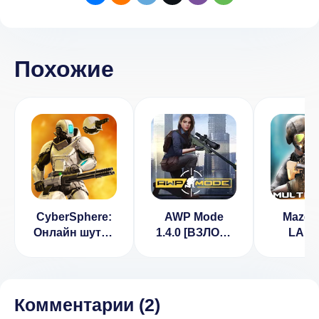
Похожие
CyberSphere:
AWP Mode
MazeMil
Онлайн шутер
1.4.0 [ВЗЛОМ:
LAN 
от 3 лица
бесконечные
(Много 
[ВЗЛОМ:
боеприпасы]
Бесплатные
покупки] v
Комментарии (
2
)
2.12.10