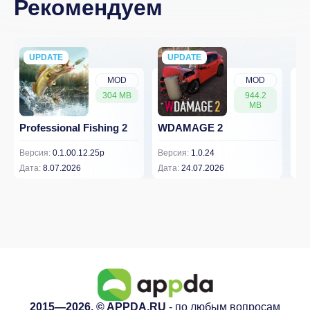
Рекомендуем
UPDATE
NEW
UPDATE
NEW
MOD
MOD
304 MB
944.2
MB
Professional Fishing 2
WDAMAGE 2
Dr
Версия:
0.1.00.12.25p
Версия:
1.0.24
Вер
Дата:
8.07.2026
Дата:
24.07.2026
Дат
2015—2026. © APPDA.RU
- по любым вопросам