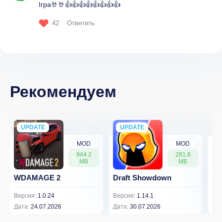
Ігра🤘🤘👍👍👍👍👍👍👍👍
42
Ответить
Рекомендуем
UPDATE
NEW
UPDATE
NEW
MOD
MOD
944.2
281.8
MB
MB
WDAMAGE 2
Draft Showdown
FP
Версия:
1.0.24
Версия:
1.14.1
Вер
Дата:
24.07.2026
Дата:
30.07.2026
Дат