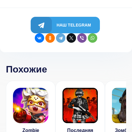
НАШ TELEGRAM
Похожие
Zombie
Последняя
Зомби 