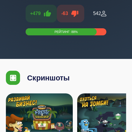
+
479
-
63
542
РЕЙТИНГ:
88
%
Скриншоты