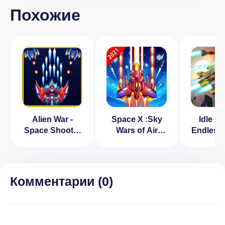
Похожие
Alien War -
Space X :Sky
Idle Sp
Space Shooter
Wars of Air
Endless 
[ВЗЛОМ:
Force [ВЗЛОМ:
[ВЗЛ
Бесконечные
Много денег]
много д
алмазы] 2.1.0.3
4.7
1.3.
Комментарии (
0
)