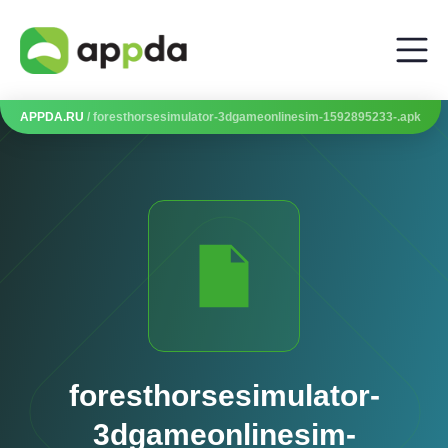
APPDA.RU
/ foresthorsesimulator-3dgameonlinesim-1592895233-.apk
foresthorsesimulator-
3dgameonlinesim-