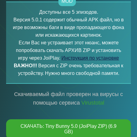
MOD
Доступны все 5 эпизодов.
Версия 5.0.1 содержит обычный APK файл, но в
игре возможны баги в виде пропадающего фона
или искажающихся картинок.
Если Вас не устраивает этот нюанс, можете
попробовать скачать АРХИВ ZIP и установить
игру через JoiPlay.
Инструкция по установке
ВАЖНО!!!
Версия с ZIP очень требовательная к
устройству. Нужно много свободной памяти.
Скачиваемый файл проверен на вирусы с
помощью сервиса
Virustotal
СКАЧАТЬ: Tiny Bunny 5.0 (JoiPlay ZIP) (6.9
GB)