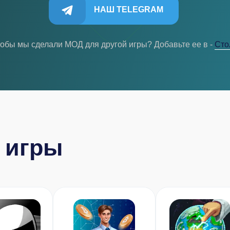
НАШ TELEGRAM
тобы мы сделали МОД для другой игры? Добавьте ее в -
Cто
 игры