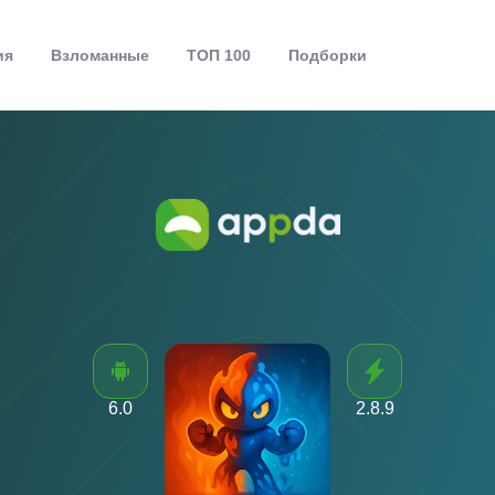
ия
Взломанные
ТОП 100
Подборки
6.0
2.8.9