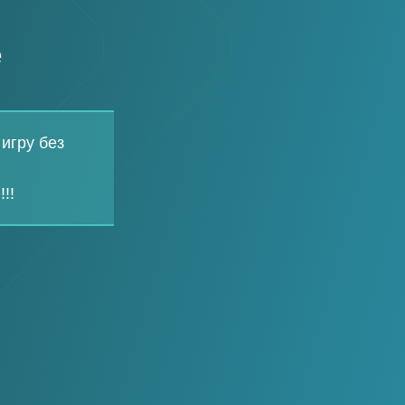
e
игру без
!!