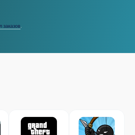
л заказов
.