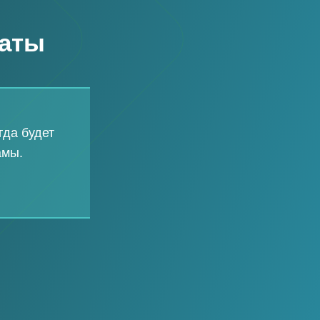
наты
гда будет
амы.