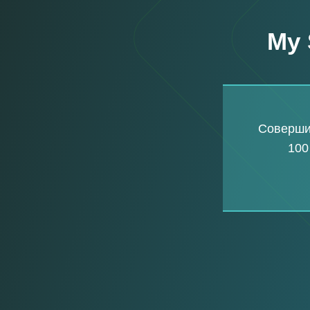
My 
Совершит
100