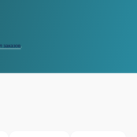
л заказов
.