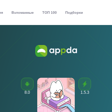
ия
Взломанные
ТОП 100
Подборки
8.0
1.5.3