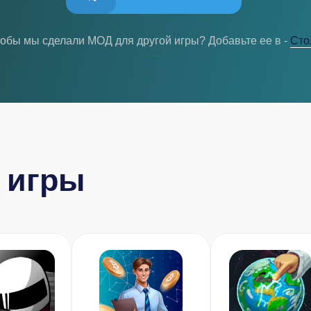
тобы мы сделали МОД для другой игры? Добавьте ее в -
Cто
 игры