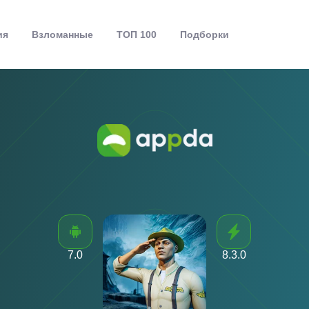
ия
Взломанные
ТОП 100
Подборки
7.0
8.3.0