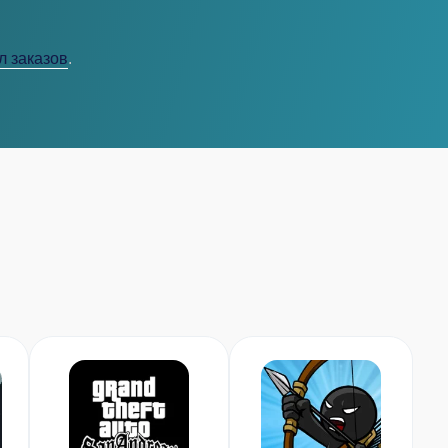
л заказов
.