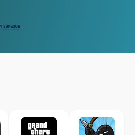
л заказов
.