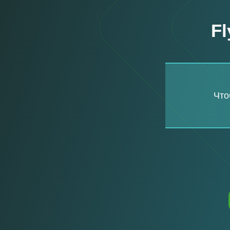
F
Что