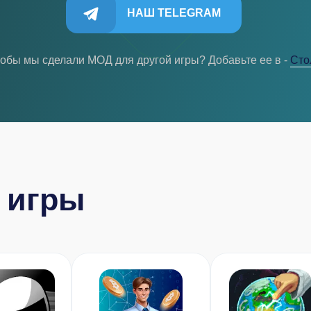
НАШ TELEGRAM
тобы мы сделали МОД для другой игры? Добавьте ее в -
Cто
 игры