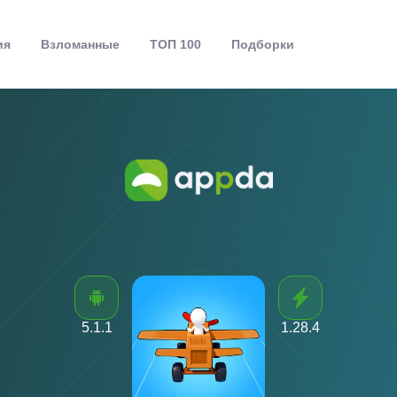
ия
Взломанные
ТОП 100
Подборки
5.1.1
1.28.4