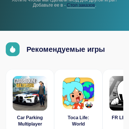
Добавьте ее в -
Cтол заказов
.
Рекомендуемые игры
Car Parking
Toca Life:
FR LE
Multiplayer
World