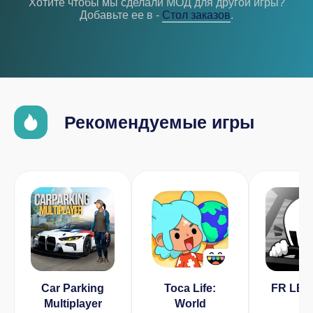
Хотите чтобы мы сделали МОД для другой игры?
Добавьте ее в -
Cтол заказов
.
Рекомендуемые игры
Car Parking
Toca Life:
FR LE
Multiplayer
World