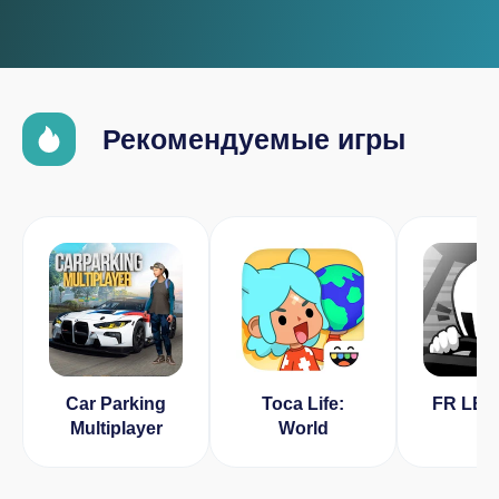
Рекомендуемые игры
Car Parking
Toca Life:
FR LE
Multiplayer
World