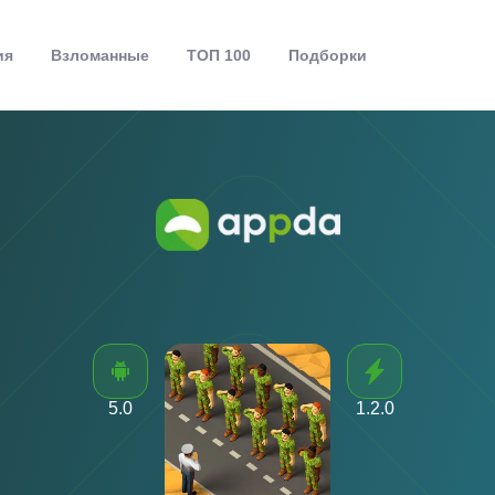
ия
Взломанные
ТОП 100
Подборки
5.0
1.2.0