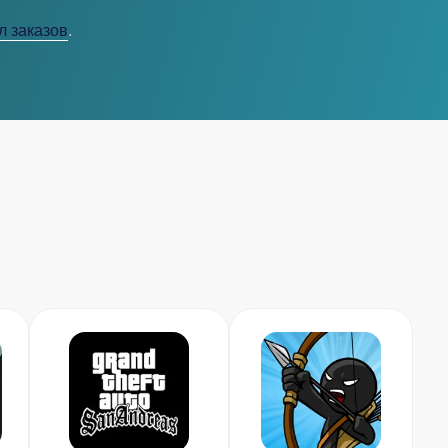
л заказов
.