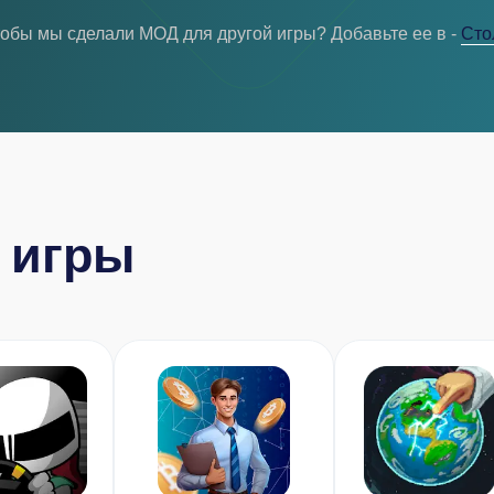
тобы мы сделали МОД для другой игры? Добавьте ее в -
Cто
 игры