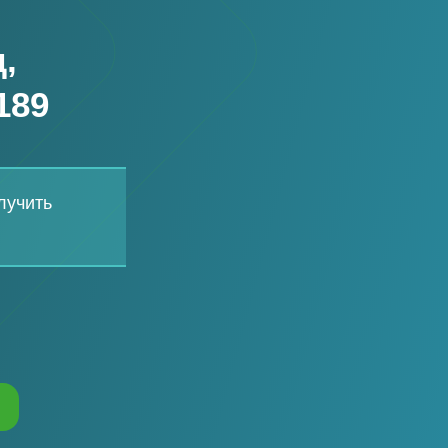
,
189
лучить