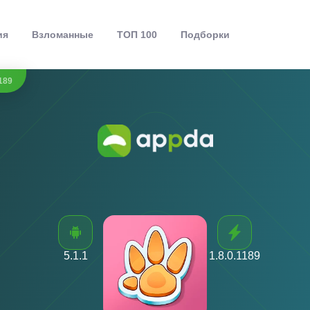
ия
Взломанные
ТОП 100
Подборки
189
5.1.1
1.8.0.1189