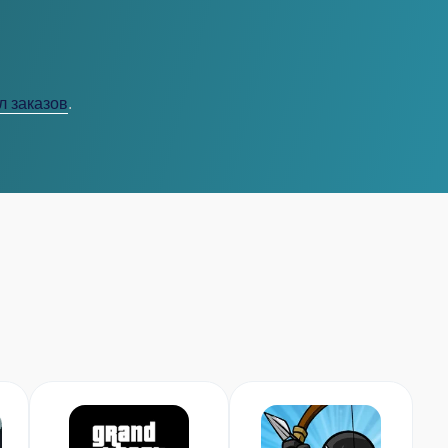
л заказов
.