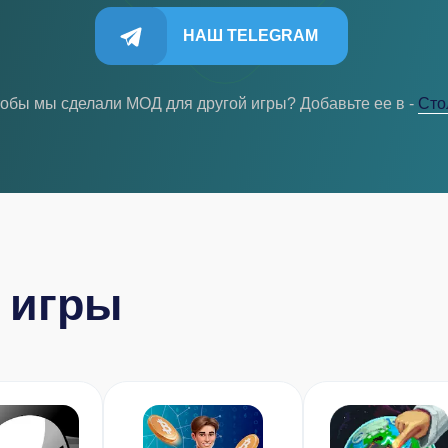
НАШ TELEGRAM
тобы мы сделали МОД для другой игры? Добавьте ее в -
Cто
 игры