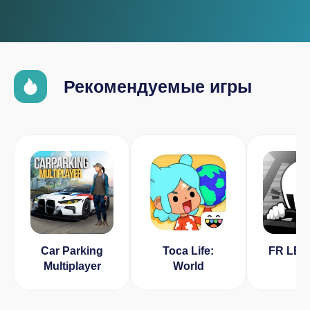
Рекомендуемые игры
Car Parking
Toca Life:
FR LE
Multiplayer
World