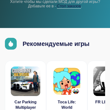
Хотите чтобы мы сделали МОД для другой игры?
Добавьте ее в -
Cтол заказов
.
Рекомендуемые игры
Car Parking
Toca Life:
FR LE
Multiplayer
World