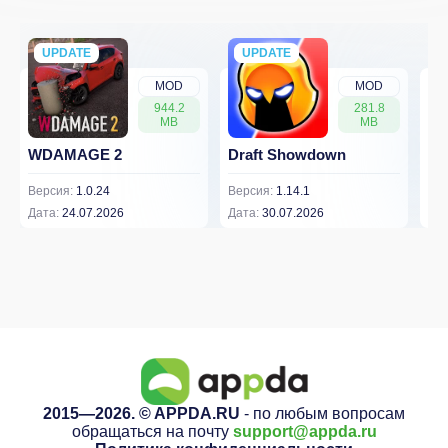
UPDATE
NEW
UPDATE
NEW
MOD
MOD
944.2
281.8
MB
MB
WDAMAGE 2
Draft Showdown
FP
Версия:
1.0.24
Версия:
1.14.1
Вер
Дата:
24.07.2026
Дата:
30.07.2026
Дат
2015—2026. © APPDA.RU
- по любым вопросам
обращаться на почту
support@appda.ru