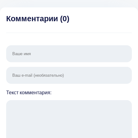
Много денег] v
Много 
1.2.1
Комментарии (
0
)
Текст комментария: