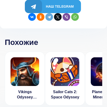
НАШ TELEGRAM
Похожие
Vikings
Sailor Cats 2:
Planet In
Odyssey
Space Odyssey
Miner 
[ВЗЛОМ:
(ВЗЛ