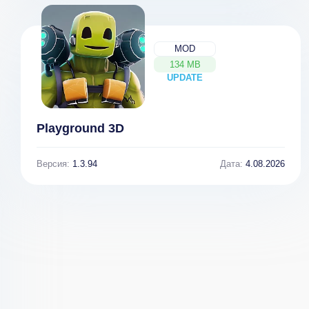
Shadow Battle
2.2 [ВЗЛОМ: X5
MOD
HP] v 2.2.55
134 MB
UPDATE
NEW
Playground 3D
Версия:
1.3.94
Дата:
4.08.2026