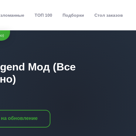
зломанные
ТОП 100
Подборки
Стол заказов
о)
gend Мод (Все
но)
 на обновление