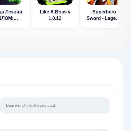
да Лезвия
Like A Boss v
Superhero
ЗЛОМ:
1.0.12
Sword - Legend
аниченные
Future Fight:
ы/камни/
Action RPG
и] v 2.2
[ВЗЛОМ] 1.1.21