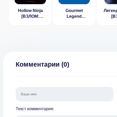
Hollow Ninja
Gourmet
Леген
[ВЗЛОМ:
Legend
[В
много денег] v
[ВЗЛОМ:
неогр
1.1.8
монеты/
монет
бриллианты]
очк
2.0.4
Комментарии (
0
)
Текст комментария: