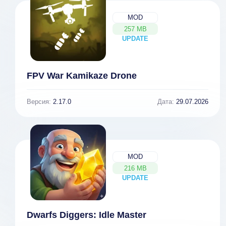
MOD
257 MB
UPDATE
NEW
FPV War Kamikaze Drone
Версия:
2.17.0
Дата:
29.07.2026
MOD
216 MB
UPDATE
NEW
Dwarfs Diggers: Idle Master