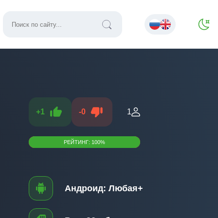
+
1
-
0
1
РЕЙТИНГ:
100
%
Андроид:
Любая+