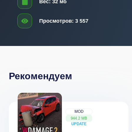
Вес:
32 мб
Просмотров:
3 557
Рекомендуем
MOD
944.2 MB
UPDATE
NEW