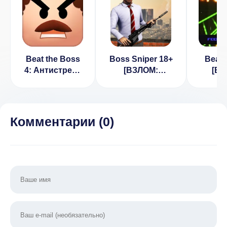
Beat the Boss
Boss Sniper 18+
Beat 
4: Антистресс
[ВЗЛОМ:
[ВЗ
игры. Экшен,
неограниченное
беско
стрелялки v
золото] v 1.3
деньг
1.7.7 [ВЗЛОМ:
много денег]
Комментарии (
0
)