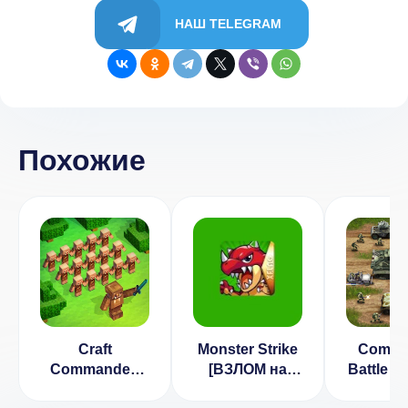
НАШ TELEGRAM
Похожие
Craft
Monster Strike
Comma
Commander:
[ВЗЛОМ на
Battle 
майни и строй
бессмертие] v
Дамп-в