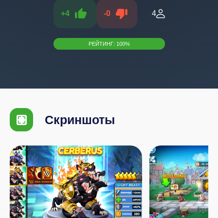
+
4
-
0
4
РЕЙТИНГ:
100
%
Скриншоты