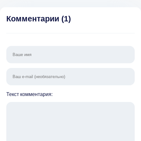
(ВЗЛОМ,
15.0.0
1.0
Много денег)
Комментарии (
1
)
Текст комментария: