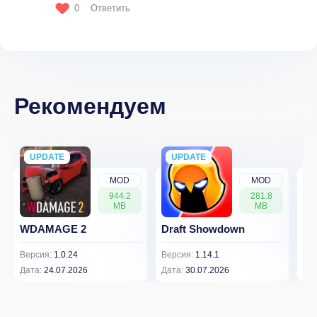
0
Ответить
Рекомендуем
UPDATE
NEW
UPDATE
NEW
MOD
MOD
944.2
281.8
MB
MB
WDAMAGE 2
Draft Showdown
FP
Версия:
1.0.24
Версия:
1.14.1
Вер
Дата:
24.07.2026
Дата:
30.07.2026
Дат