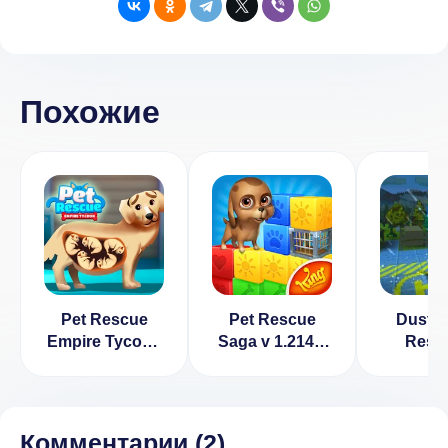
Похожие
Pet Rescue
Pet Rescue
Dustoff
Empire Tycoon
Saga v 1.214.9
Resc
—Game
[ВЗЛОМ:
[ВЗЛО
много денег]
Комментарии (
2
)