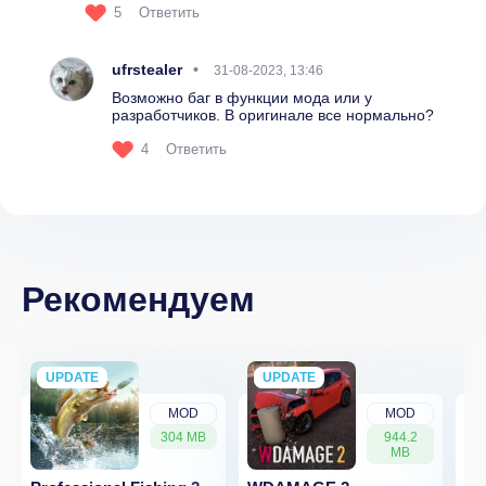
5
Ответить
ufrstealer
31-08-2023, 13:46
Возможно баг в функции мода или у
разработчиков. В оригинале все нормально?
4
Ответить
Рекомендуем
UPDATE
NEW
UPDATE
NEW
MOD
MOD
304 MB
944.2
MB