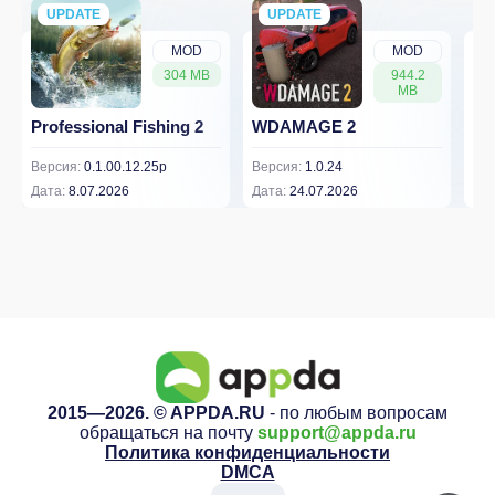
UPDATE
NEW
UPDATE
NEW
MOD
MOD
304 MB
944.2
MB
Professional Fishing 2
WDAMAGE 2
Dr
Версия:
0.1.00.12.25p
Версия:
1.0.24
Вер
Дата:
8.07.2026
Дата:
24.07.2026
Дат
2015—2026. © APPDA.RU
- по любым вопросам
обращаться на почту
support@appda.ru
Политика конфиденциальности
DMCA