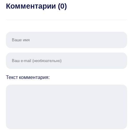
энергия/
перезарядки]
[ВЗ
Комментарии (
0
)
высокий
много
уровень)
Текст комментария: